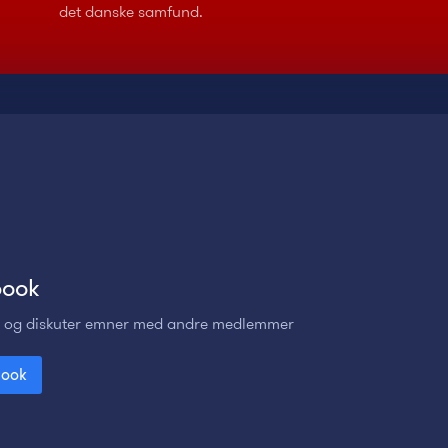
det danske samfund.
book
ts og diskuter emner med andre medlemmer
book