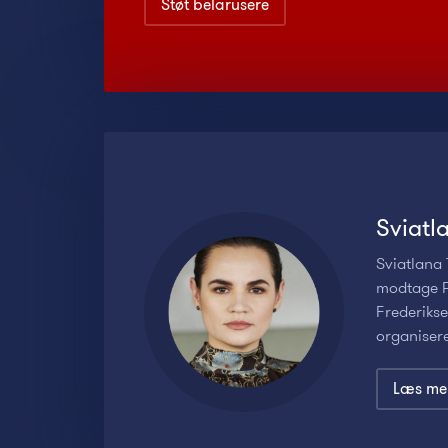
Støt belarusere
Sviatl
Sviatlana
modtage P
Frederiks
organisere
Læs me