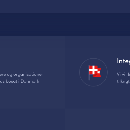
Inte
gere og organisationer
Vi vil
arus bosat i Danmark
tilkny