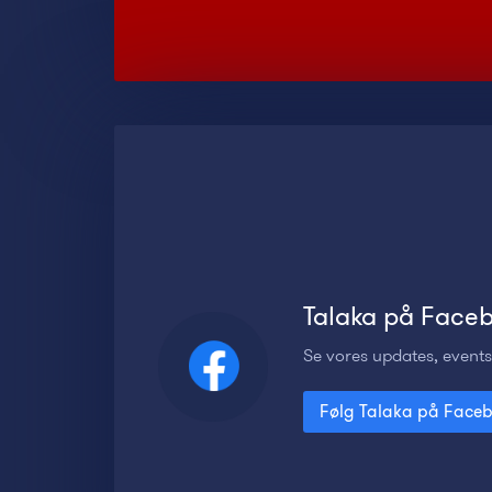
Talaka på Face
Se vores updates, even
Følg Talaka på Face