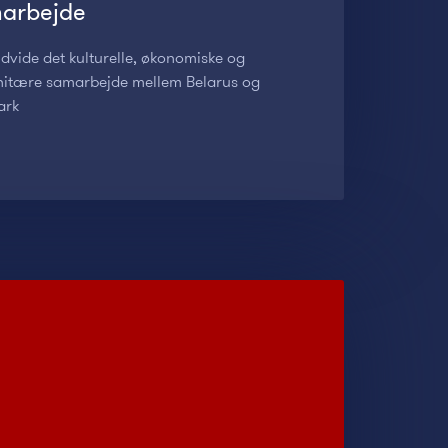
arbejde
 udvide det kulturelle, økonomiske og
itære samarbejde mellem Belarus og
ark