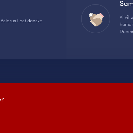
Sam
Vi vil
 Belarus i det danske
human
Danm
er