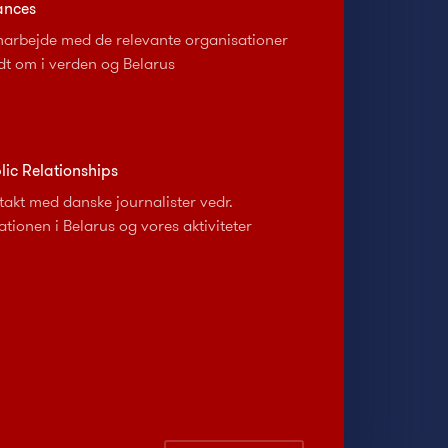
iances
arbejde med de relevante organisationer
dt om i verden og Belarus
lic Relationships
takt med danske journalister vedr.
ationen i Belarus og vores aktiviteter